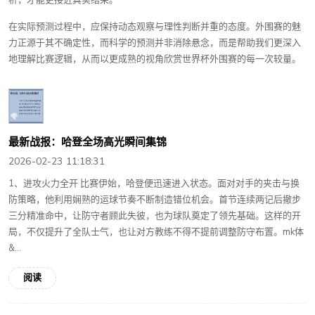
在实际预测过程中，应保持动态观察与理性判断并重的态度。外围赛的魅
力正源于其不确定性，而科学的预测并非消除悬念，而是帮助我们更深入
地理解比赛逻辑，从而以更成熟的视角欣赏世界杯外围赛的每一次较量。
最新战报：哈登全场高光瞬间集锦
2026-02-23 11:18:31
1、进攻火力全开 比赛伊始，哈登便迅速进入状态。面对对手的夹击与换
防策略，他利用娴熟的运球节奏不断制造错位机会。首节连续两记后撤步
三分精准命中，让防守者顾此失彼，也为球队奠定了领先基础。这样的开
局，不仅提升了全队士气，也让对方教练不得不提前调整防守布置。mk体
&...
阅读