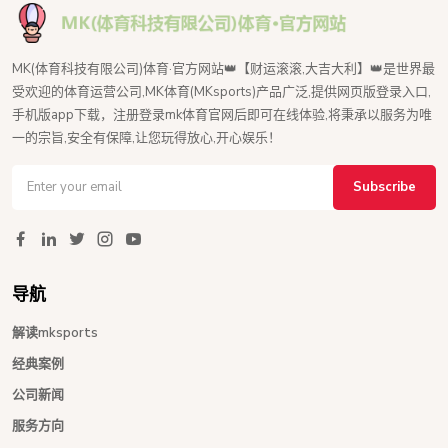
MK(体育科技有限公司)体育·官方网站👑【财运滚滚,大吉大利】👑是世界最
受欢迎的体育运营公司,MK体育(MKsports)产品广泛,提供网页版登录入口,
手机版app下载，注册登录mk体育官网后即可在线体验,将秉承以服务为唯
一的宗旨,安全有保障,让您玩得放心,开心娱乐！
Subscribe
导航
解读mksports
经典案例
公司新闻
服务方向