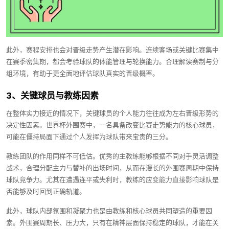
此外，赛程安排也会对晋级走势产生潜在影响。连续客场或关键比赛集中
在赛季密集期，都会考验球队的体能管理与轮换能力。合理解读赛制与分
组环境，有助于更全面地评估球队真实的晋级概率。
3、关键球员与教练因素
在整体实力接近的情况下，关键球员的个人能力往往成为左右晋级形势的
决定性因素。世界杯外围赛中，一名具备改变比赛走势能力的核心球员，
可能在僵持局面下通过个人发挥为球队带来宝贵的三分。
教练团队的作用同样不可低估。优秀的主教练能够根据不同对手灵活调整
战术，合理分配主力与替补的出场时间，从而在漫长的外围赛周期中保持
球队竞争力。尤其在遭遇连平或失利时，教练的应变能力直接影响球队是
否能够及时回到正确轨道。
此外，球队内部氛围和凝聚力也是由教练和核心球员共同塑造的重要因
素。外围赛周期长、压力大，只有在精神层面保持稳定的球队，才能在关