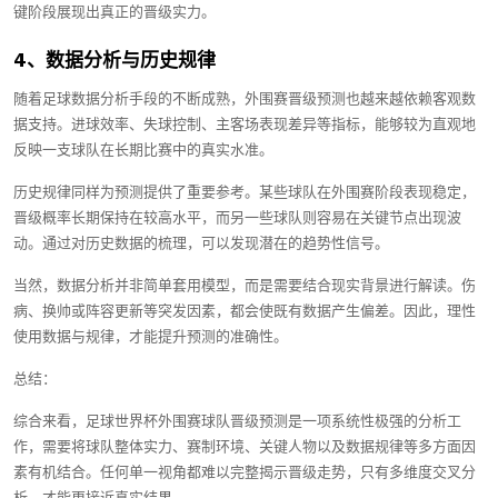
键阶段展现出真正的晋级实力。
4、数据分析与历史规律
随着足球数据分析手段的不断成熟，外围赛晋级预测也越来越依赖客观数
据支持。进球效率、失球控制、主客场表现差异等指标，能够较为直观地
反映一支球队在长期比赛中的真实水准。
历史规律同样为预测提供了重要参考。某些球队在外围赛阶段表现稳定，
晋级概率长期保持在较高水平，而另一些球队则容易在关键节点出现波
动。通过对历史数据的梳理，可以发现潜在的趋势性信号。
当然，数据分析并非简单套用模型，而是需要结合现实背景进行解读。伤
病、换帅或阵容更新等突发因素，都会使既有数据产生偏差。因此，理性
使用数据与规律，才能提升预测的准确性。
总结：
综合来看，足球世界杯外围赛球队晋级预测是一项系统性极强的分析工
作，需要将球队整体实力、赛制环境、关键人物以及数据规律等多方面因
素有机结合。任何单一视角都难以完整揭示晋级走势，只有多维度交叉分
析，才能更接近真实结果。