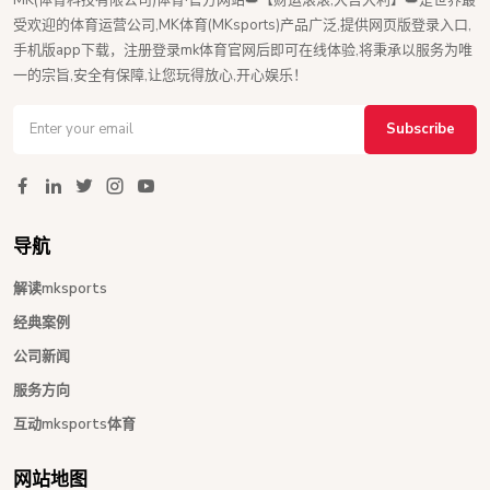
受欢迎的体育运营公司,MK体育(MKsports)产品广泛,提供网页版登录入口,
手机版app下载，注册登录mk体育官网后即可在线体验,将秉承以服务为唯
一的宗旨,安全有保障,让您玩得放心,开心娱乐！
Subscribe
导航
解读mksports
经典案例
公司新闻
服务方向
互动mksports体育
网站地图