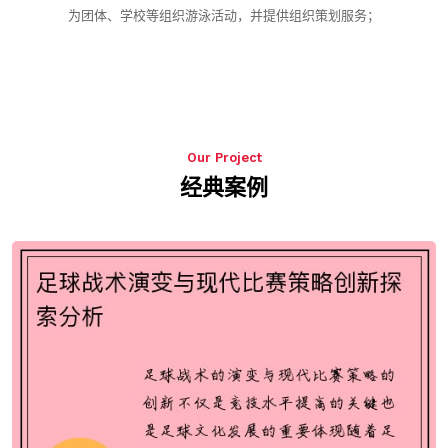
为团体、学校等组织游泳活动，并提供组织策划服务；
Our Project
经典案例