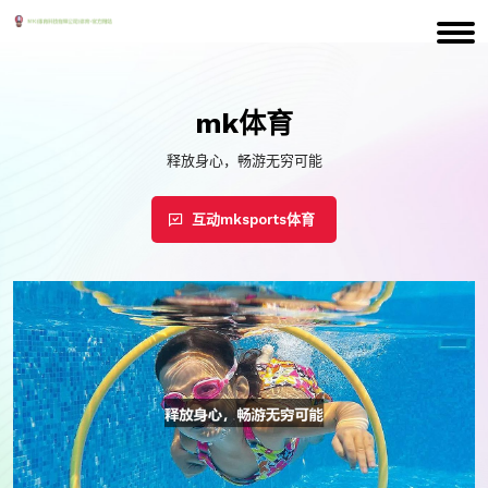
mk体育
释放身心，畅游无穷可能
互动mksports体育