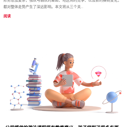
形势愈加复杂，强队与弱队的差距、地区间的竞争、以及新的赛制变化，
都对整体走势产生了深远影响。本文将从三个关...
阅读