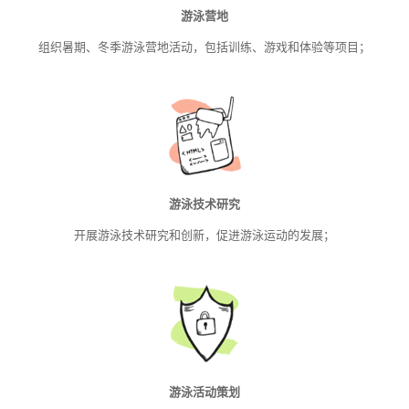
游泳营地
组织暑期、冬季游泳营地活动，包括训练、游戏和体验等项目；
游泳技术研究
开展游泳技术研究和创新，促进游泳运动的发展；
游泳活动策划