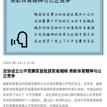
2026-06-14 21:13:35
足协设立公平竞赛奖首批获奖者揭晓 表彰体育精神与公
正竞争
随着体育事业的快速发展和公众对竞技赛事公平性的关注，近年来，越来
越多的体育组织开始重视体育道德和竞技精神的传承与发扬。中国足协在
此背景下设立了“公平竞赛奖”，旨在表彰在足球比赛中展现出公正竞争和
优良体育精神的个人或团队。通过这一奖项的设立，足协不仅希望激励更
多的参赛者遵循公平竞技的原则，也借此弘扬体...