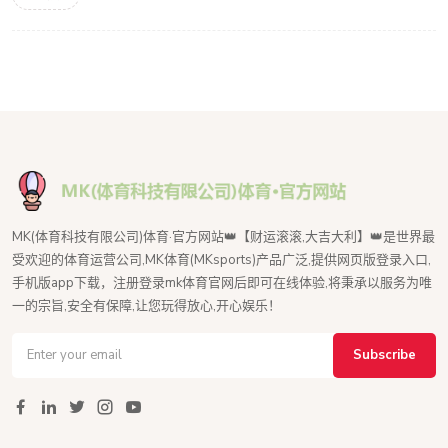
MK(体育科技有限公司)体育·官方网站👑【财运滚滚,大吉大利】👑是世界最
受欢迎的体育运营公司,MK体育(MKsports)产品广泛,提供网页版登录入口,
手机版app下载，注册登录mk体育官网后即可在线体验,将秉承以服务为唯
一的宗旨,安全有保障,让您玩得放心,开心娱乐！
Subscribe