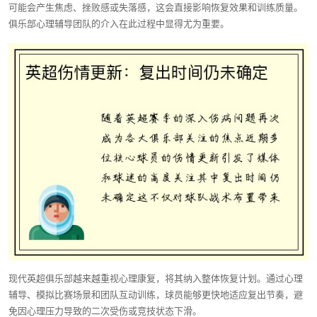
可能会产生焦虑、挫败感或失落感，这会直接影响恢复效果和训练质量。
俱乐部心理辅导团队的介入在此过程中显得尤为重要。
现代英超俱乐部越来越重视心理康复，将其纳入整体恢复计划。通过心理
辅导、模拟比赛场景和团队互动训练，球员能够更快地适应复出节奏，避
免因心理压力导致的二次受伤或竞技状态下滑。