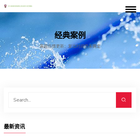
经典案例
英超伤情更新：复出时间仍未确定
最新资讯