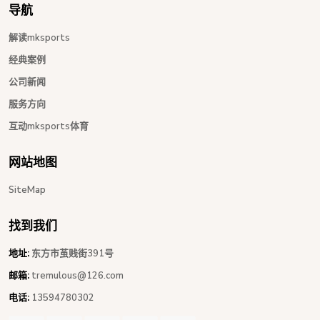
导航
解读mksports
经典案例
公司新闻
服务方向
互动mksports体育
网站地图
SiteMap
找到我们
地址:
东方市茧贱街391号
邮箱:
tremulous@126.com
电话:
13594780302