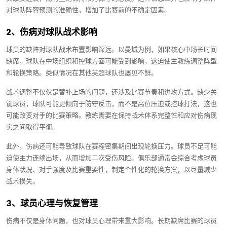
对球队阵容预测的准确性，增加了比赛前的不确定因素。
2、伤病对球队战术影响
球员的缺阵对球队战术布置影响深远。以曼城为例，如果核心中场长时间
缺席，球队在中场组织和控球方面可能受到影响，这迫使主教练调整阵型
和轮换策略。类似情况在其他英超球队也屡见不鲜。
战术调整不仅仅是替补上场的问题，还涉及比赛节奏和进攻方式。缺少关
键球员，球队可能更倾向于防守反击，而不是高位压迫或控球打法，这也
可能改变对手的比赛策略。教练需要在保持战术体系完整性和应对伤病现
实之间取得平衡。
此外，伤病还可能导致球队在赛程密集期间出现轮换压力。球员不足可能
迫使主力连续出场，从而增加二次受伤风险。俱乐部通常会综合考虑球员
身体状况、对手强度及比赛重要性，制定个性化的轮换方案，以尽量减少
战术损失。
3、球员心理与恢复管理
伤病不仅是身体问题，也对球员心理带来重大影响。长期缺席比赛的球员