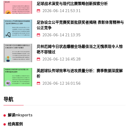
足球战术演变与现代比赛策略创新探索分析
2026-06-14 21:53:31
足协设立公平竞赛奖首批获奖者揭晓 表彰体育精神与
公正竞争
2026-06-14 21:13:35
贝林厄姆今日状态爆棚全场最佳当之无愧表现令人惊
艳不容错过
2026-06-12 16:45:28
英超球队传球效率与进攻质量分析：赛季数据深度解
析
2026-06-12 16:01:56
导航
解读mksports
经典案例