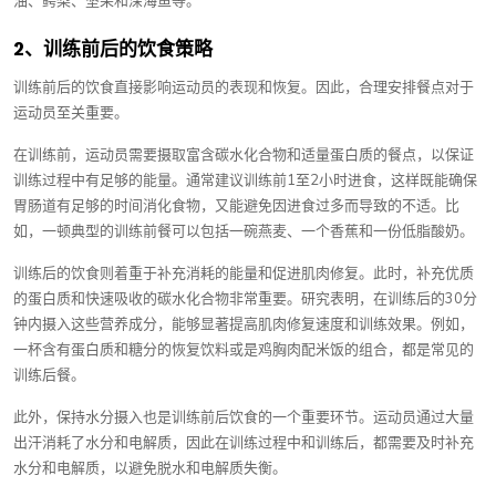
油、鳄梨、坚果和深海鱼等。
2、训练前后的饮食策略
训练前后的饮食直接影响运动员的表现和恢复。因此，合理安排餐点对于
运动员至关重要。
在训练前，运动员需要摄取富含碳水化合物和适量蛋白质的餐点，以保证
训练过程中有足够的能量。通常建议训练前1至2小时进食，这样既能确保
胃肠道有足够的时间消化食物，又能避免因进食过多而导致的不适。比
如，一顿典型的训练前餐可以包括一碗燕麦、一个香蕉和一份低脂酸奶。
训练后的饮食则着重于补充消耗的能量和促进肌肉修复。此时，补充优质
的蛋白质和快速吸收的碳水化合物非常重要。研究表明，在训练后的30分
钟内摄入这些营养成分，能够显著提高肌肉修复速度和训练效果。例如，
一杯含有蛋白质和糖分的恢复饮料或是鸡胸肉配米饭的组合，都是常见的
训练后餐。
此外，保持水分摄入也是训练前后饮食的一个重要环节。运动员通过大量
出汗消耗了水分和电解质，因此在训练过程中和训练后，都需要及时补充
水分和电解质，以避免脱水和电解质失衡。