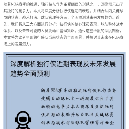
随着NBA赛季的推进，独行侠队作为备受瞩目的球队之一，逐渐展示出了
其独特的竞争力。本文将深度分析独行侠近期的表现，并结合队内关键球
员的状态、战术打法、球队管理等方面，全面预测其未来发展趋势。首
先，我们将从三大方面进行分析：独行侠的核心球员表现、球队整体战术
体系、以及未来可能的人员变动和管理策略。通过这些维度的深度剖析，
本文将为读者呈现独行侠队当前状态的全面图景，并探讨其未来在NBA赛
场上的发展潜力。