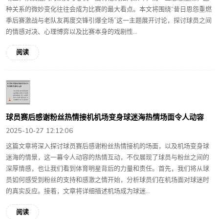
种关系的微妙变化往往会成为比赛的最大看点。本文将围绕“昔日恩怨重燃
季后赛激战与老队友再度交锋引爆全场”这一主题展开讨论，探讨球员之间
的情感对决、心理博弈以及比赛本身的戏剧性...
阅读
球员赛后感谢粉丝热情接机机场变身球迷海热情场面令人动容
2025-10-27 12:12:06
这篇文章将深入探讨球员赛后感谢粉丝热情接机的场面，以及机场变身球
迷海的情景，这一幕令人动容的热情互动，不仅展现了球员与粉丝之间的
深厚情感，也让我们看到体育明星背后的力量和责任。首先，我们将从球
员如何感受到粉丝的支持和感激之情开始，分析球员们在机场面对球迷时
的真实反应。接着，文章将详细描述机场成为球迷...
阅读