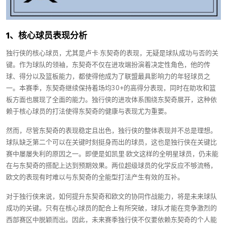
1、核心球员表现分析
独行侠的核心球员，尤其是卢卡·东契奇的表现，无疑是球队成功与否的关
键。作为球队的领袖，东契奇不仅在进攻端扮演着决定性角色，他的传
球、得分以及篮板能力，都使得他成为了联盟最具影响力的年轻球员之
一。本赛季，东契奇继续保持着场均30+的高得分表现，同时在助攻和篮
板方面也展现了全面的能力。独行侠的进攻体系围绕东契奇展开，这种依
赖于核心球员的打法使得东契奇的健康与表现尤为重要。
然而，尽管东契奇的表现稳定且出色，独行侠的整体表现并不总是理想。
球队缺乏第二个可以在关键时刻挺身而出的球员，这也是独行侠在关键比
赛中屡屡失利的原因之一。即便是如凯里·欧文这样的全明星球员，仍未能
在与东契奇的搭配上达到预期效果。两位超级球员的化学反应不够流畅，
欧文的表现有时难以与东契奇的全能型打法产生有效的互补。
对于独行侠来说，如何提升东契奇和欧文的协同作战能力，将是未来球队
成功的关键。只有在核心球员的配合上有所突破，球队才能在竞争激烈的
西部赛区中脱颖而出。因此，未来赛季独行侠不仅要依赖东契奇的个人能