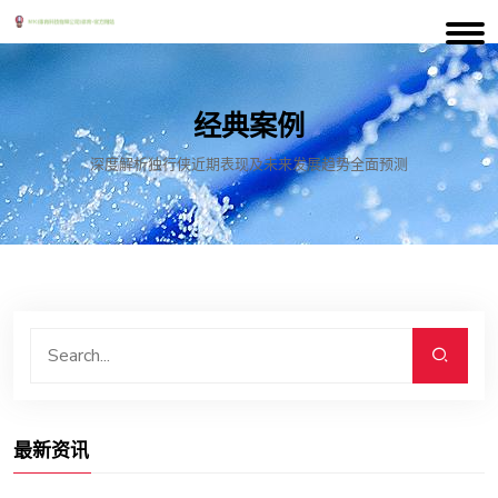
经典案例
深度解析独行侠近期表现及未来发展趋势全面预测
最新资讯