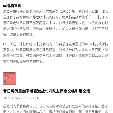
mk体育官网
通过对独行侠近期表现和未来发展趋势的深度分析，我们可以看出，球队
在拥有东契奇和欧文等超级球员的同时，仍面临着战术体系单一、防守不
足和角色球员发展不够等问题。未来，独行侠需要通过进一步优化核心球
员之间的化学反应、提升战术多样性，并加大人员补强力度，才能在西部
赛区取得更好的成绩。
综上所述，独行侠的未来充满潜力，但要想在竞争激烈的NBA中持续保持
竞争力，球队管理层必须在球员配置、战术设计以及未来的人员变动上做
出精准的决策。只有通过这些综合性调整，独行侠才能真正实现从季后赛
常客向总冠军争夺者的转变。
昔日恩怨重燃季后赛激战与老队友再度交锋引爆全场
2025-10-25 11:53:08
在激烈的季后赛赛场上，昔日队友的对决总能引起观众的热烈讨论。篮球
场上，队友之间的默契与心机一度将他们推向顶峰，而一旦恩怨重燃，这