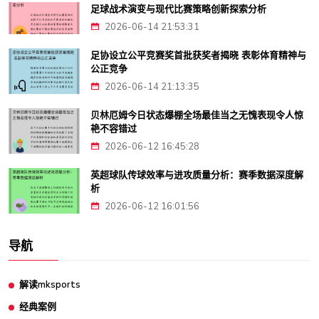
足球战术演变与现代比赛策略创新探索分析
2026-06-14 21:53:31
足协设立公平竞赛奖首批获奖者揭晓 表彰体育精神与
公正竞争
2026-06-14 21:13:35
贝林厄姆今日状态爆棚全场最佳当之无愧表现令人惊
艳不容错过
2026-06-12 16:45:28
英超球队传球效率与进攻质量分析：赛季数据深度解
析
2026-06-12 16:01:56
导航
解读mksports
经典案例