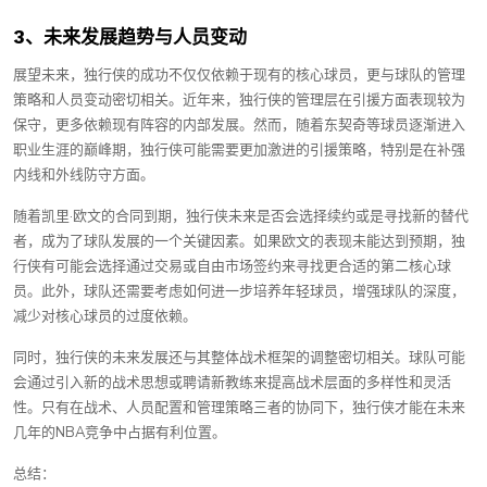
3、未来发展趋势与人员变动
展望未来，独行侠的成功不仅仅依赖于现有的核心球员，更与球队的管理
策略和人员变动密切相关。近年来，独行侠的管理层在引援方面表现较为
保守，更多依赖现有阵容的内部发展。然而，随着东契奇等球员逐渐进入
职业生涯的巅峰期，独行侠可能需要更加激进的引援策略，特别是在补强
内线和外线防守方面。
随着凯里·欧文的合同到期，独行侠未来是否会选择续约或是寻找新的替代
者，成为了球队发展的一个关键因素。如果欧文的表现未能达到预期，独
行侠有可能会选择通过交易或自由市场签约来寻找更合适的第二核心球
员。此外，球队还需要考虑如何进一步培养年轻球员，增强球队的深度，
减少对核心球员的过度依赖。
同时，独行侠的未来发展还与其整体战术框架的调整密切相关。球队可能
会通过引入新的战术思想或聘请新教练来提高战术层面的多样性和灵活
性。只有在战术、人员配置和管理策略三者的协同下，独行侠才能在未来
几年的NBA竞争中占据有利位置。
总结：