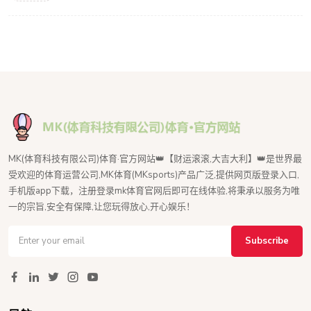
MK(体育科技有限公司)体育·官方网站👑【财运滚滚,大吉大利】👑是世界最
受欢迎的体育运营公司,MK体育(MKsports)产品广泛,提供网页版登录入口,
手机版app下载，注册登录mk体育官网后即可在线体验,将秉承以服务为唯
一的宗旨,安全有保障,让您玩得放心,开心娱乐！
Subscribe