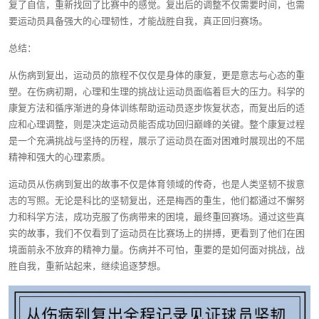
复了自信，重新找回了比赛中的感觉。复出后的调整不仅需要时间，也需
要运动员具备强大的心理韧性，才能战胜自我，真正回归赛场。
总结：
从伤病到复出，运动员的旅程不仅仅是身体的康复，更是意志与心态的重
塑。在伤病初期，心理和生理的挑战让运动员面临着巨大的压力。科学的
康复方法和循序渐进的身体训练帮助运动员逐步恢复状态，而复出后的适
应和心理调整，则是决定运动员能否成功回归巅峰的关键。整个康复过程
是一个充满挑战与坚持的历程，展示了运动员在面对困难时展现出的不屈
精神和强大的心理素质。
运动员从伤病到复出的故事不仅是体育领域的传奇，也是人类坚韧不拔意
志的写照。无论是科比的坚韧复出，还是梅西的重生，他们都通过不懈努
力和科学方法，成功克服了伤病带来的困境，最终重回赛场。通过这些真
实的故事，我们不仅看到了运动员在比赛场上的拼搏，更看到了他们在困
境面前永不放弃的精神力量。伤病并不可怕，重要的是如何面对挑战，战
胜自我，重新站起来，继续追逐梦想。