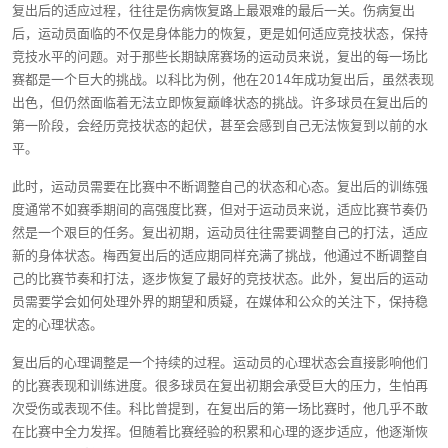
复出后的适应过程，往往是伤病恢复路上最艰难的最后一关。伤病复出
后，运动员面临的不仅是身体能力的恢复，更是如何适应竞技状态，保持
竞技水平的问题。对于那些长期缺席赛场的运动员来说，复出的每一场比
赛都是一个巨大的挑战。以科比为例，他在2014年成功复出后，虽然表现
出色，但仍然面临着无法立即恢复巅峰状态的挑战。许多球员在复出后的
第一阶段，会经历竞技状态的起伏，甚至会感到自己无法恢复到以前的水
平。
此时，运动员需要在比赛中不断调整自己的状态和心态。复出后的训练强
度通常不如赛季期间的高强度比赛，但对于运动员来说，适应比赛节奏仍
然是一个艰巨的任务。复出初期，运动员往往需要调整自己的打法，适应
新的身体状态。梅西复出后的适应期同样充满了挑战，他通过不断调整自
己的比赛节奏和打法，逐步恢复了最好的竞技状态。此外，复出后的运动
员需要学会如何处理外界的期望和质疑，在媒体和公众的关注下，保持稳
定的心理状态。
复出后的心理调整是一个持续的过程。运动员的心理状态会直接影响他们
的比赛表现和训练进度。很多球员在复出初期会承受巨大的压力，生怕再
次受伤或表现不佳。科比曾提到，在复出后的第一场比赛时，他几乎不敢
在比赛中全力发挥。但随着比赛经验的积累和心理的逐步适应，他逐渐恢