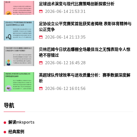
足球战术演变与现代比赛策略创新探索分析
2026-06-14 21:53:31
足协设立公平竞赛奖首批获奖者揭晓 表彰体育精神与
公正竞争
2026-06-14 21:13:35
贝林厄姆今日状态爆棚全场最佳当之无愧表现令人惊
艳不容错过
2026-06-12 16:45:28
英超球队传球效率与进攻质量分析：赛季数据深度解
析
2026-06-12 16:01:56
导航
解读mksports
经典案例