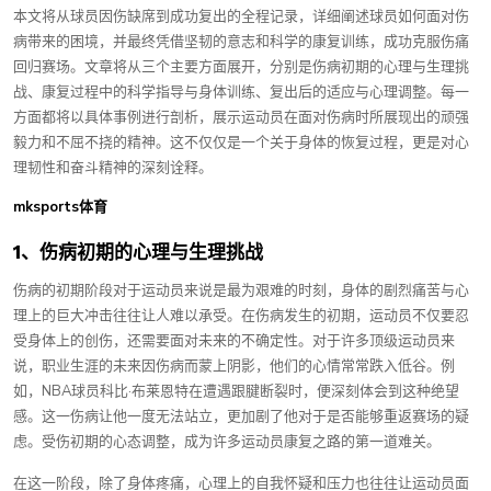
本文将从球员因伤缺席到成功复出的全程记录，详细阐述球员如何面对伤
病带来的困境，并最终凭借坚韧的意志和科学的康复训练，成功克服伤痛
回归赛场。文章将从三个主要方面展开，分别是伤病初期的心理与生理挑
战、康复过程中的科学指导与身体训练、复出后的适应与心理调整。每一
方面都将以具体事例进行剖析，展示运动员在面对伤病时所展现出的顽强
毅力和不屈不挠的精神。这不仅仅是一个关于身体的恢复过程，更是对心
理韧性和奋斗精神的深刻诠释。
mksports体育
1、伤病初期的心理与生理挑战
伤病的初期阶段对于运动员来说是最为艰难的时刻，身体的剧烈痛苦与心
理上的巨大冲击往往让人难以承受。在伤病发生的初期，运动员不仅要忍
受身体上的创伤，还需要面对未来的不确定性。对于许多顶级运动员来
说，职业生涯的未来因伤病而蒙上阴影，他们的心情常常跌入低谷。例
如，NBA球员科比·布莱恩特在遭遇跟腱断裂时，便深刻体会到这种绝望
感。这一伤病让他一度无法站立，更加剧了他对于是否能够重返赛场的疑
虑。受伤初期的心态调整，成为许多运动员康复之路的第一道难关。
在这一阶段，除了身体疼痛，心理上的自我怀疑和压力也往往让运动员面