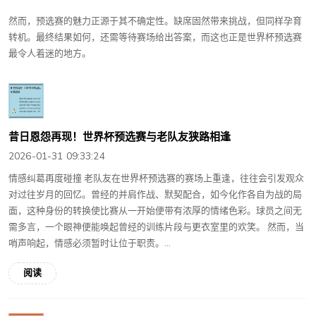
然而，预选赛的魅力正源于其不确定性。缺席固然带来挑战，但同样孕育
转机。最终结果如何，还需等待赛场给出答案，而这也正是世界杯预选赛
最令人着迷的地方。
昔日恩怨再现！世界杯预选赛与老队友狭路相逢
2026-01-31 09:33:24
情感纠葛再度碰撞 老队友在世界杯预选赛的赛场上重逢，往往会引发观众
对过往岁月的回忆。曾经的并肩作战、默契配合，如今化作各自为战的局
面，这种身份的转换使比赛从一开始便带有浓厚的情绪色彩。球员之间无
需多言，一个眼神便能唤起曾经的训练片段与更衣室里的欢笑。 然而，当
哨声响起，情感必须暂时让位于职责。...
阅读