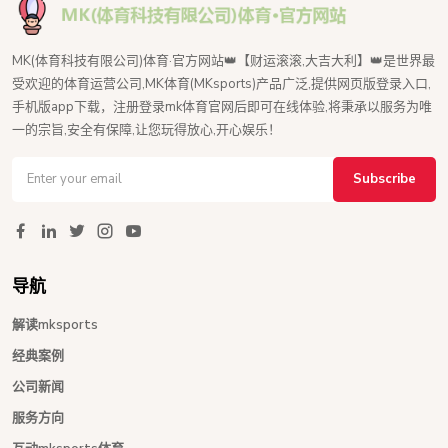
MK(体育科技有限公司)体育·官方网站👑【财运滚滚,大吉大利】👑是世界最
受欢迎的体育运营公司,MK体育(MKsports)产品广泛,提供网页版登录入口,
手机版app下载，注册登录mk体育官网后即可在线体验,将秉承以服务为唯
一的宗旨,安全有保障,让您玩得放心,开心娱乐！
Subscribe
导航
解读mksports
经典案例
公司新闻
服务方向