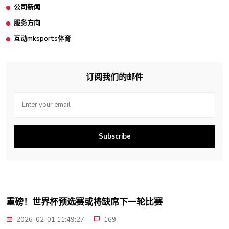
公司新闻
服务方向
互动mksports体育
订阅我们的邮件
Subscribe
重磅！世界杯预选赛或将缺席下一轮比赛
2026-02-01 11:49:27
169