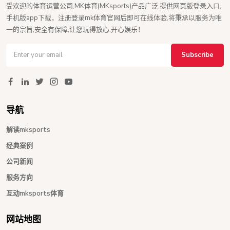
受欢迎的体育运营公司,MK体育(MKsports)产品广泛,提供网页版登录入口,
手机版app下载，注册登录mk体育官网后即可在线体验,将秉承以服务为唯
一的宗旨,安全有保障,让您玩得放心,开心娱乐！
Subscribe
导航
解读mksports
经典案例
公司新闻
服务方向
互动mksports体育
网站地图