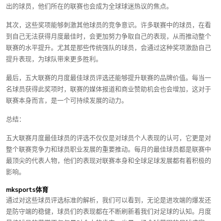
出的球员，他们所在的联赛也会成为全球球迷热议的焦点。
其次，这些奖项能够刺激其他球员的竞争意识。许多联赛中的球员，在看
到自己无法获得月度最佳时，会更加努力争取自己的表现，从而推动整个
联赛的水平提升。尤其是那些传统强队的球员，会通过这种奖项激励自己
提升表现，为球队带来更多胜利。
最后，五大联赛的月度最佳球员评选还能够提升联赛的品牌价值。每当一
名球员获得此奖项时，联赛的媒体报道和商业赞助机会也会增加，这对于
联赛本身而言，是一个可持续发展的动力。
总结：
五大联赛月度最佳球员的评选不仅仅是对球员个人表现的认可，它更是对
整个联赛竞争力和球员职业发展的重要推动。每月的最佳球员都是联赛中
最顶尖的代表人物，他们的表现对联赛本身和全球足球发展都有着积极的
影响。
mksports体育
通过对这些球员评选标准的解析，我们可以看到，无论是进攻端的爆发还
是防守端的稳健，球员们的表现都在不断刷新着我们对足球的认知。月度