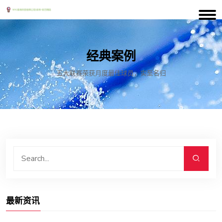
经典案例
五大联赛荣获月度最佳球员，实至名归
最新资讯