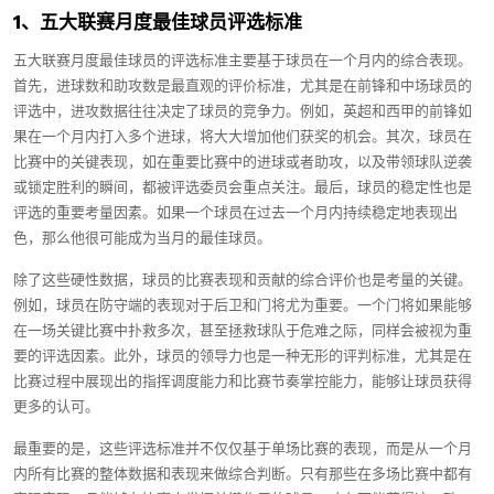
1、五大联赛月度最佳球员评选标准
五大联赛月度最佳球员的评选标准主要基于球员在一个月内的综合表现。
首先，进球数和助攻数是最直观的评价标准，尤其是在前锋和中场球员的
评选中，进攻数据往往决定了球员的竞争力。例如，英超和西甲的前锋如
果在一个月内打入多个进球，将大大增加他们获奖的机会。其次，球员在
比赛中的关键表现，如在重要比赛中的进球或者助攻，以及带领球队逆袭
或锁定胜利的瞬间，都被评选委员会重点关注。最后，球员的稳定性也是
评选的重要考量因素。如果一个球员在过去一个月内持续稳定地表现出
色，那么他很可能成为当月的最佳球员。
除了这些硬性数据，球员的比赛表现和贡献的综合评价也是考量的关键。
例如，球员在防守端的表现对于后卫和门将尤为重要。一个门将如果能够
在一场关键比赛中扑救多次，甚至拯救球队于危难之际，同样会被视为重
要的评选因素。此外，球员的领导力也是一种无形的评判标准，尤其是在
比赛过程中展现出的指挥调度能力和比赛节奏掌控能力，能够让球员获得
更多的认可。
最重要的是，这些评选标准并不仅仅基于单场比赛的表现，而是从一个月
内所有比赛的整体数据和表现来做综合判断。只有那些在多场比赛中都有