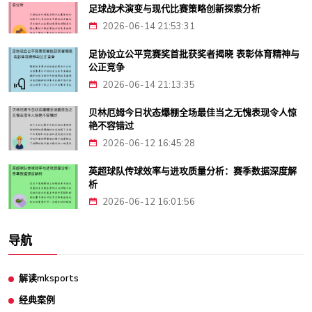
足球战术演变与现代比赛策略创新探索分析
2026-06-14 21:53:31
足协设立公平竞赛奖首批获奖者揭晓 表彰体育精神与
公正竞争
2026-06-14 21:13:35
贝林厄姆今日状态爆棚全场最佳当之无愧表现令人惊
艳不容错过
2026-06-12 16:45:28
英超球队传球效率与进攻质量分析：赛季数据深度解
析
2026-06-12 16:01:56
导航
解读mksports
经典案例