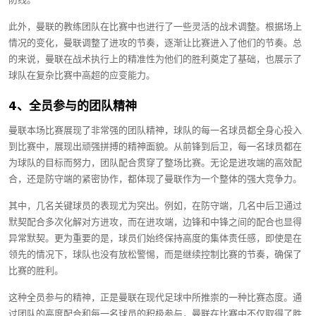
此外，曼联的教练团队在比赛中也进行了一些灵活的战术调整。根据场上
情况的变化，曼联调整了进攻的节奏，逐渐让比赛进入了他们的节奏。总
的来说，曼联在战术执行上的精准性为他们的胜利奠定了基础，也展示了
球队在复杂比赛中高超的应变能力。
4、全员参与的团队精神
曼联本场比赛展现了非常强的团队精神，球队的每一名球员都全身心投入
到比赛中，展现出顽强拼搏的精神面貌。从前锋到后卫，每一名球员都在
为球队的目标而努力，团队配合贯穿了整场比赛。无论是进攻端的高效配
合，还是防守端的紧密协作，都体现了曼联作为一个整体的强大竞争力。
其中，几名关键球员的表现尤为突出。例如，在防守端，几名中后卫通过
默契配合多次化解对方进攻，而在进攻端，边锋和中锋之间的配合也显得
异常默契。更为重要的是，球员们始终保持高度的集体责任感，即使是在
领先的情况下，球队也没有放松警惕，而是继续控制比赛的节奏，确保了
比赛的胜利。
这种全员参与的精神，正是曼联在现代足球中所推崇的一种比赛态度。通
过团队的高度配合和每一名球员的积极参与，曼联在比赛中不仅取得了胜