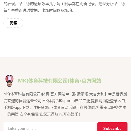
的表现，哈兰德的进球效率几乎每个赛季都在刷新记录。通过分析哈兰德
每个赛季的进球数据、出场时间以及场均...
阅读
MK(体育科技有限公司)体育·官方网站👑【财运滚滚,大吉大利】👑是世界最
受欢迎的体育运营公司,MK体育(MKsports)产品广泛,提供网页版登录入口,
手机版app下载，注册登录mk体育官网后即可在线体验,将秉承以服务为唯
一的宗旨,安全有保障,让您玩得放心,开心娱乐！
Subscribe