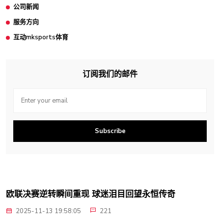
公司新闻
服务方向
互动mksports体育
订阅我们的邮件
Subscribe
欧联决赛逆转瞬间重现 球迷泪目回望永恒传奇
2025-11-13 19:58:05
221