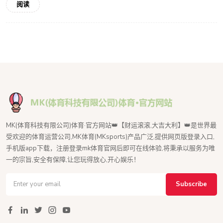
阅读
MK(体育科技有限公司)体育·官方网站👑【财运滚滚,大吉大利】👑是世界最
受欢迎的体育运营公司,MK体育(MKsports)产品广泛,提供网页版登录入口,
手机版app下载，注册登录mk体育官网后即可在线体验,将秉承以服务为唯
一的宗旨,安全有保障,让您玩得放心,开心娱乐！
Subscribe