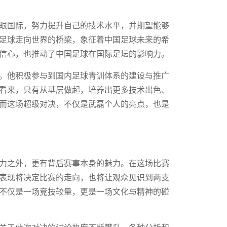
眼国际，努力提升自己的技术水平，并期望能够
足球走向世界的桥梁，象征着中国足球未来的希
信心，也推动了中国足球在国际足坛的影响力。
。他积极参与到国内足球青训体系的建设与推广
看来，只有从基层做起，培养出更多技术出色、
而这场超级对决，不仅是武磊个人的亮点，也是
力之外，更有背后赛事本身的魅力。在这场比赛
表现将决定比赛的走向，也将让观众见识到两支
不仅是一场竞技较量，更是一场文化与精神的碰