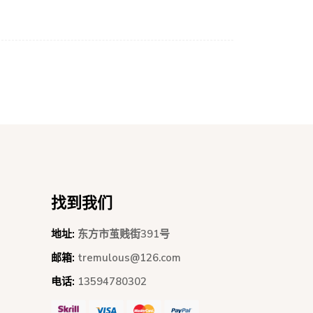
找到我们
地址:
东方市茧贱街391号
邮箱:
tremulous@126.com
电话:
13594780302