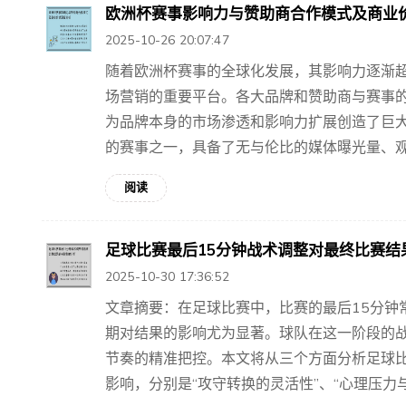
欧洲杯赛事影响力与赞助商合作模式及商业
2025-10-26 20:07:47
随着欧洲杯赛事的全球化发展，其影响力逐渐
场营销的重要平台。各大品牌和赞助商与赛事
为品牌本身的市场渗透和影响力扩展创造了巨
的赛事之一，具备了无与伦比的媒体曝光量、观众
阅读
足球比赛最后15分钟战术调整对最终比赛结
2025-10-30 17:36:52
文章摘要：在足球比赛中，比赛的最后15分钟
期对结果的影响尤为显著。球队在这一阶段的
节奏的精准把控。本文将从三个方面分析足球比
影响，分别是“攻守转换的灵活性”、“心理压力与战