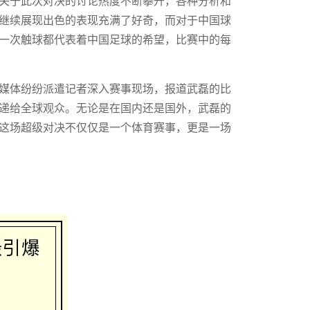
关于此次对决的讨论热度不断攀升，各种分析和
继续展现出色的表现充满了好奇，而对于中国球
一次触球都代表着中国足球的希望，比赛中的每
媒体纷纷派遣记者深入赛事现场，报道武磊的比
递给全球观众。无论是在国内还是国外，武磊的
这场超级对决不仅仅是一个体育赛事，更是一场