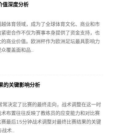
价值深度分析
超越体育领域，成为了全球体育文化、商业和市
的紧密合作不仅为赛事本身提供了资金支持，也
大的商业价值。欧洲杯作为欧洲足坛最具影响力
覆盖面和品...
果的关键影响分析
常常决定了比赛的最终走向，战术调整在这一时
战术布置往往反映了教练员的应变能力和对比赛
赛最后15分钟战术调整对最终比赛结果的关键
术...