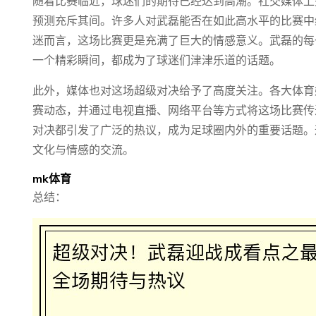
随着比赛临近，球迷们的期待已经达到高潮。社交媒体上
预测充斥其间。许多人对武磊能否在如此高水平的比赛中
迷而言，这场比赛更是充满了巨大的情感意义。武磊的每
一个精彩瞬间，都成为了球迷们津津乐道的话题。
此外，媒体也对这场超级对决给予了高度关注。各大体育
赛动态，并通过电视直播、网络平台等方式将这场比赛传
对决都引发了广泛的热议，成为足球圈内外的重要话题。
文化与情感的交流。
mk体育
总结：