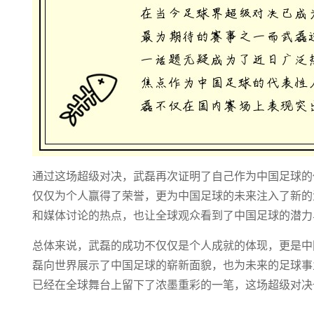
通过这场超级对决，武磊再次证明了自己作为中国足球的
仅仅为个人赢得了荣誉，更为中国足球的未来注入了新的
和媒体讨论的热点，也让全球观众看到了中国足球的潜力
总体来说，武磊的成功不仅仅是个人成就的体现，更是中
磊向世界展示了中国足球的崭新面貌，也为未来的足球事
已经在全球舞台上留下了浓墨重彩的一笔，这场超级对决