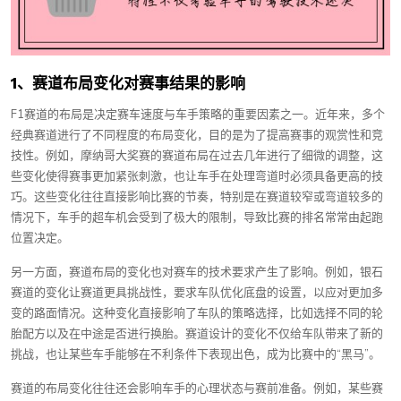
1、赛道布局变化对赛事结果的影响
F1赛道的布局是决定赛车速度与车手策略的重要因素之一。近年来，多个
经典赛道进行了不同程度的布局变化，目的是为了提高赛事的观赏性和竞
技性。例如，摩纳哥大奖赛的赛道布局在过去几年进行了细微的调整，这
些变化使得赛事更加紧张刺激，也让车手在处理弯道时必须具备更高的技
巧。这些变化往往直接影响比赛的节奏，特别是在赛道较窄或弯道较多的
情况下，车手的超车机会受到了极大的限制，导致比赛的排名常常由起跑
位置决定。
另一方面，赛道布局的变化也对赛车的技术要求产生了影响。例如，银石
赛道的变化让赛道更具挑战性，要求车队优化底盘的设置，以应对更加多
变的路面情况。这种变化直接影响了车队的策略选择，比如选择不同的轮
胎配方以及在中途是否进行换胎。赛道设计的变化不仅给车队带来了新的
挑战，也让某些车手能够在不利条件下表现出色，成为比赛中的“黑马”。
赛道的布局变化往往还会影响车手的心理状态与赛前准备。例如，某些赛