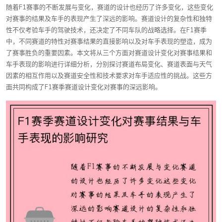
随着F1赛事的不断发展与变化，赛道的设计也经历了许多变化，这些变化
对赛事的结果及车手的表现产生了深远的影响。赛道设计的复杂性和独特
性不仅考验车手的驾驶技术，还决定了不同车队的战略选择。在F1赛季
中，不同赛道的特性对赛事结果的直接影响以及对车手表现的塑造，成为
了赛事胜负的重要因素。本文将从三个方面对赛道设计变化对赛事结果和
车手表现的影响进行详细分析，分别探讨赛道布局变化、赛道表面与天气
因素的相互作用以及赛道安全性和技术要求对车手适应性的挑战。这些方
面共同构成了F1赛季赛道设计变化对赛事的深远影响。