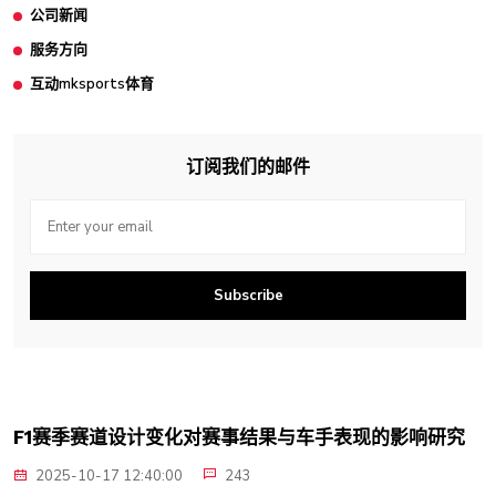
公司新闻
服务方向
互动mksports体育
订阅我们的邮件
Subscribe
F1赛季赛道设计变化对赛事结果与车手表现的影响研究
2025-10-17 12:40:00
243