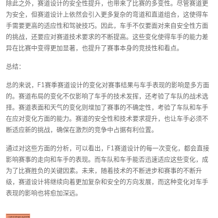
除此之外，赛道设计的安全性提升，也带来了比赛的多变性。尽管赛道更
为安全，但赛道设计上依然会引入更多复杂的弯道和直道组合，这使得车
手需要更高的适应性和驾驶技巧。因此，车手不仅要面对来自安全性方面
的挑战，还要应对赛道技术要求的不断提高。这些变化使得车手的能力差
异在比赛中变得更加显著，也提升了赛事本身的竞技性和看点。
总结：
总的来说，F1赛季赛道设计的变化对赛事结果与车手表现的影响是多方面
的。赛道布局的变化不仅影响了车手的技术发挥，还考验了车队的战术选
择。赛道表面和天气的变化则增加了赛事的不确定性，考验了车队和车手
在应对变化方面的能力。赛道的安全性和技术要求提升，也让车手必须不
断适应新的挑战，确保在激烈的竞争中占据有利位置。
通过对这些方面的分析，可以看出，F1赛道设计的每一次变化，都会直接
影响赛事的走向和车手的表现。而车队和车手能否迅速适应这些变化，成
为了比赛胜负的关键因素。未来，随着技术的不断进步和赛事的不断升
级，赛道设计将继续向着更加复杂和安全的方向发展，而这种变化对车手
表现的影响也将愈加深远。