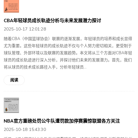
CBA年轻球员成长轨迹分析与未来发展潜力探讨
2025-10-17 12:01:28
随着CBA（中国篮球协会）联赛的逐渐发展，年轻球员的培养和成长显得
尤为重要。这些年轻球员的成长轨迹不仅与个人努力密切相关，更受制于
球队管理、外部环境以及联赛的发展趋势。本文将从三个方面对CBA年轻
球员的成长轨迹进行深入分析，并探讨他们未来的发展潜力。首先，我们
将从球员的技术成长路径入手，分析年轻球员...
阅读
NBA官方重磅处罚公牛队遭罚款加停赛震惊联盟各方关注
2025-10-18 15:43:30