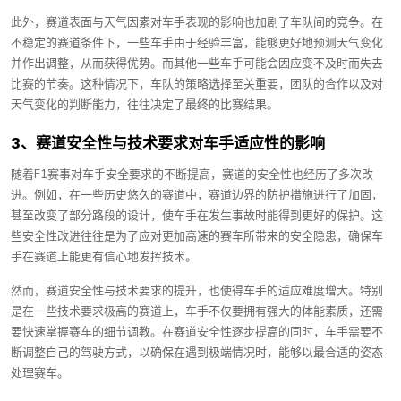
此外，赛道表面与天气因素对车手表现的影响也加剧了车队间的竞争。在
不稳定的赛道条件下，一些车手由于经验丰富，能够更好地预测天气变化
并作出调整，从而获得优势。而其他一些车手可能会因应变不及时而失去
比赛的节奏。这种情况下，车队的策略选择至关重要，团队的合作以及对
天气变化的判断能力，往往决定了最终的比赛结果。
3、赛道安全性与技术要求对车手适应性的影响
随着F1赛事对车手安全要求的不断提高，赛道的安全性也经历了多次改
进。例如，在一些历史悠久的赛道中，赛道边界的防护措施进行了加固，
甚至改变了部分路段的设计，使车手在发生事故时能得到更好的保护。这
些安全性改进往往是为了应对更加高速的赛车所带来的安全隐患，确保车
手在赛道上能更有信心地发挥技术。
然而，赛道安全性与技术要求的提升，也使得车手的适应难度增大。特别
是在一些技术要求极高的赛道上，车手不仅要拥有强大的体能素质，还需
要快速掌握赛车的细节调教。在赛道安全性逐步提高的同时，车手需要不
断调整自己的驾驶方式，以确保在遇到极端情况时，能够以最合适的姿态
处理赛车。