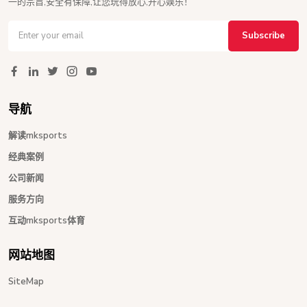
一的宗旨,安全有保障,让您玩得放心,开心娱乐！
Subscribe
导航
解读mksports
经典案例
公司新闻
服务方向
互动mksports体育
网站地图
SiteMap