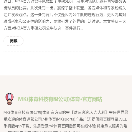
近日，NBA官方对公牛队做出了重磅处罚，决定对该队罚款并暂停部分关
键球员的比赛。此次处罚一出，震惊了整个联盟，各方媒体和专家纷纷关
注并发表观点。这一处罚背后不仅是因为公牛队的违规行为，更因为其对
联盟形象和公正性的影响力，显然引发了外界的广泛讨论。本文将从三大
方面对NBA官方重磅处罚公牛队这一事件进行...
阅读
MK(体育科技有限公司)体育·官方网站👑【财运滚滚,大吉大利】👑是世界最
受欢迎的体育运营公司,MK体育(MKsports)产品广泛,提供网页版登录入口,
手机版app下载，注册登录mk体育官网后即可在线体验,将秉承以服务为唯