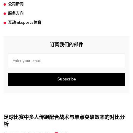
公司新闻
服务方向
互动mksports体育
订阅我们的邮件
Subscribe
足球比赛中多人传跑配合战术与单点突破效率的对比分
析