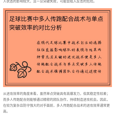
人状态的影响较大，且一旦突破失败，可能会陷入反击的危险。
从进攻效率的角度来看，虽然单点突破具有高爆发力，但其稳定性较差；
而多人传跑配合则能够通过精密的团队协作，持续制造进攻机会。因此，
在较为复杂且防守强大的对手面前，多人传跑配合战术的进攻效率通常更
高。