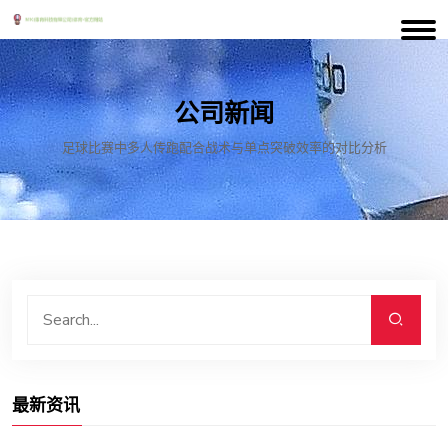
公司新闻
足球比赛中多人传跑配合战术与单点突破效率的对比分析
最新资讯