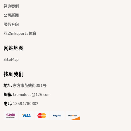
经典案例
公司新闻
服务方向
互动mksports体育
网站地图
SiteMap
找到我们
地址:
东方市茧贱街391号
邮箱:
tremulous@126.com
电话:
13594780302