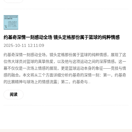
约基奇深情一刻感动全场 镜头定格那份属于篮球的纯粹情感
2025-10-11 12:11:09
约基奇深情一刻感动全场，镜头定格那份属于篮球的纯粹情感，展现了这
位伟大球员对篮球的真挚热爱，以及他与这项运动之间的深厚情感。这一
幕不仅仅是一次场上情感的展现，更是篮球运动本身的象征——竞技与情
感的融合。本文将从三个方面详细分析约基奇的深情一刻：第一，约基奇
的比赛精神与球场上的情感流露；第二，约基奇与...
阅读