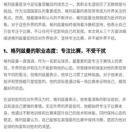
格列兹曼是当今足坛备受瞩目的球员之一，其职业生涯经历了无数辉煌与
挑战。作为法国国家队的重要成员，格列兹曼的表现常常成为外界关注的
焦点。然而，随着媒体和公众的不断评价，格列兹曼也频频成为批评的对
象。对于这些外界的声音，格列兹曼始终保持着冷静和坚持，他表示自己
只会专注于比赛，不让任何干扰影响自己的发挥。本文将从三个方面详细
阐述格列兹曼如何应对外界批评，坚持专注比赛，并不被外界干扰。
1、格列兹曼的职业态度：专注比赛，不受干扰
格列兹曼一直强调，作为一名职业球员，最重要的是专注于赛场上的表
现，外界的批评和压力不能影响他的心态。尽管媒体和球迷对他的表现常
有不同的看法，但格列兹曼表示，他早已习惯了这种局面。对于他来说，
批评和赞扬都只是短暂的，他的目标是通过每一场比赛来证明自己，展现
最好的状态。
在谈到如何应对外界压力时，格列兹曼表示，他有着清晰的职业规划，并
且知道自己要做的事情。无论外界的声音如何，他都始终专注于比赛本
身。他通过不断地训练和比赛来提升自己的技术和体能，同时保持心态的
稳定。格列兹曼认为，自己能够在高强度的比赛中保持冷静，是因为他对
足球的热爱和对胜利的渴望。