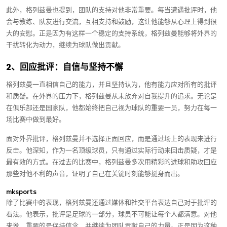
此外，格列兹曼也提到，团队的支持对他非常重要。每当遭遇批评时，他
会与教练、队友进行交流，互相支持和鼓励，这让他能够从心理上得到很
大的安慰。正是因为有这样一个稳定的支持系统，格列兹曼能够将外界的
干扰转化为动力，继续为球队做出贡献。
2、回应批评：自信与坚持不懈
格列兹曼一直相信自己的能力，并且坚持认为，他有能力应对所有的批评
和质疑。在外界的压力下，格列兹曼从未放弃对自我提升的追求。无论是
在俱乐部还是国家队，他都始终把自己视为球队的重要一员，努力在每一
场比赛中做到最好。
面对外界批评，格列兹曼并不选择正面回应，而是通过场上的表现来进行
反击。他深知，作为一名顶级球员，只有通过实际行动来回击质疑，才是
最有效的方式。在过去的比赛中，格列兹曼多次用精彩的进球和助攻回应
那些对他不利的声音，证明了自己在关键时刻能够挺身而出。
mksports
除了比赛中的表现，格列兹曼还通过媒体和社交平台表达自己对于批评的
看法。他表示，批评是足球的一部分，球员不可能让每个人都满意。对他
来说，重要的是保持信念，并继续为团队贡献自己的力量。正是因为这种