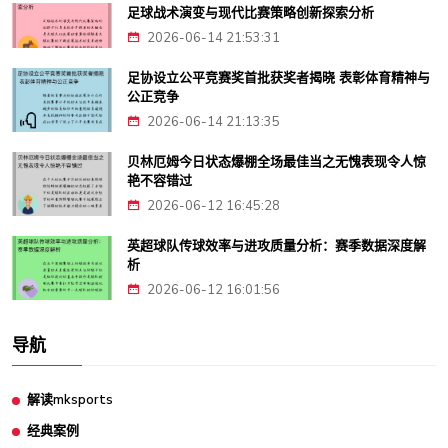
足球战术演变与现代比赛策略创新探索分析
2026-06-14 21:53:31
足协设立公平竞赛奖首批获奖者揭晓 表彰体育精神与
公正竞争
2026-06-14 21:13:35
贝林厄姆今日状态爆棚全场最佳当之无愧表现令人惊
艳不容错过
2026-06-12 16:45:28
英超球队传球效率与进攻质量分析：赛季数据深度解
析
2026-06-12 16:01:56
导航
解读mksports
经典案例