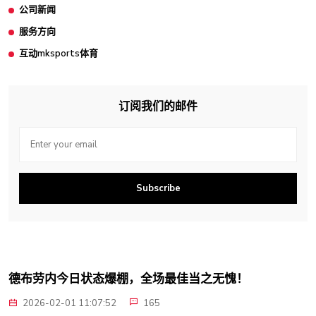
公司新闻
服务方向
互动mksports体育
订阅我们的邮件
Subscribe
德布劳内今日状态爆棚，全场最佳当之无愧！
2026-02-01 11:07:52
165