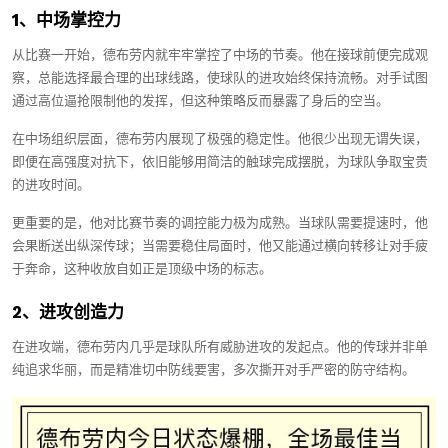
1、中场掌控力
从比赛一开始，德布劳内就牢牢掌控了中场的节奏。他在接球前便完成观
察，总能选择最合理的出球线路，使球队的进攻始终保持流畅。对手试图
通过高位逼抢限制他的发挥，但这种策略反而暴露了身后的空当。
在中场组织层面，德布劳内展现了极强的稳定性。他很少出现无谓失误，
即便在高强度对抗下，依旧能够用简洁的触球完成摆脱，为球队争取宝贵
的进攻时间。
更重要的是，他对比赛节奏的调控能力极为成熟。当球队需要提速时，他
会果断送出纵深传球；当需要稳住局面时，他又能通过横向转移让对手疲
于奔命，这种收放自如正是顶级中场的标志。
2、进攻创造力
在进攻端，德布劳内几乎是球队所有威胁进攻的发起点。他的传球并非单
纯追求华丽，而是精准切中防线要害，多次撕开对手严密的防守结构。