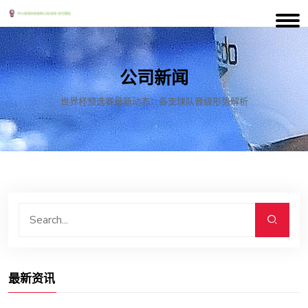
公司新闻
世界杯预选赛最新动态：各支球队晋级形势解析
最新资讯