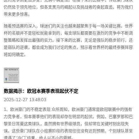
仍然处于领先地位，但各支黑马的崛起以及挑战者的奋起直追，将为我们
带来更多惊喜。
随着预选赛的深入，球迷们的关注也越来越聚焦于每一场关键比赛。世界
杯的名额并不是轻松就能拿到的，每支球队都需要在激烈的竞争中不断调
整策略和发挥出最强的实力。接下来的比赛，无论是强队的稳步前行，还
是弱队的逆袭，都会成为我们讨论的焦点，预示着世界杯的最终参赛阵容
将如何确定。
数据揭示：欧冠本赛季表现起伏不定
2025-12-27 13:48:03
1、欧洲豪门的不稳定表现 众所周知，欧洲豪门通常是欧冠联赛中的强有
力竞争者，但本赛季他们的表现却存在明显的起伏。例如，巴塞罗那和巴
黎圣日耳曼这类球队，虽然拥有世界级球员，但却常在关键时刻出现失
误。这些豪门球队在小组赛阶段的表现往往没有达到预期，个别球队甚至
遭遇了“冷门”结果，给人以不小的震撼。 ...