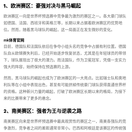
1、欧洲赛区：豪强对决与黑马崛起
欧洲赛区一向是世界杯预选赛中竞争最为激烈的赛区之一。各大豪门球队
如德国、法国、西班牙和英格兰等，长期以来占据着欧洲赛区的优势地
位。然而，随着黑马球队的崛起，这一局面正在发生微妙的变化。
mk体育官网
目前，德国队和法国队依旧在争夺小组头名的竞争中占据有利位置。德国
队自从欧锦赛失利后，已经开始逐步恢复状态，尤其是在年轻球员的带领
下，球队展现出了很大的潜力。而法国队，作为卫冕冠军，凭借一支实力
强大的阵容，始终保持在预选赛的上游。
然而，黑马球队的崛起也成为了欧洲赛区的一大亮点。比如瑞士队和奥地
利队等在小组中表现出色，甚至有可能挤掉传统豪门球队获得直通世界杯
的资格。这种新兴力量的崛起，打破了欧洲赛区长期以来的格局，为接下
来的比赛带来了更多的悬念。
2、南美赛区：强者为王与逆袭之路
南美赛区向来是世界杯预选赛中最具观赏性的赛区之一，南美各强队的竞
争激烈，竞争者之间的差距通常非常小。巴西和阿根廷是该赛区的传统强