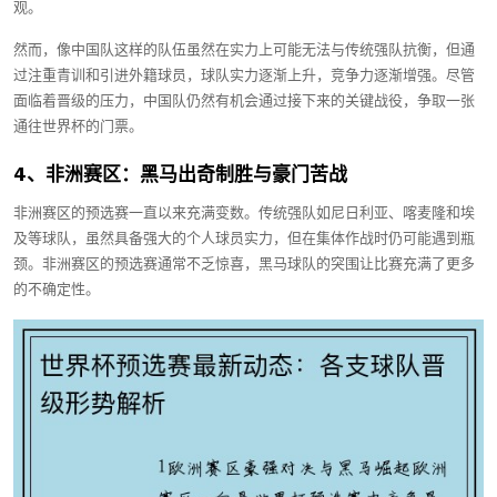
观。
然而，像中国队这样的队伍虽然在实力上可能无法与传统强队抗衡，但通
过注重青训和引进外籍球员，球队实力逐渐上升，竞争力逐渐增强。尽管
面临着晋级的压力，中国队仍然有机会通过接下来的关键战役，争取一张
通往世界杯的门票。
4、非洲赛区：黑马出奇制胜与豪门苦战
非洲赛区的预选赛一直以来充满变数。传统强队如尼日利亚、喀麦隆和埃
及等球队，虽然具备强大的个人球员实力，但在集体作战时仍可能遇到瓶
颈。非洲赛区的预选赛通常不乏惊喜，黑马球队的突围让比赛充满了更多
的不确定性。