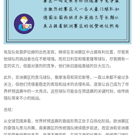
埃及队依靠萨拉赫的出色发挥，继续在非洲赛区中占据有利位置，尽管其
他球队的挑战者也在不断增强。而尼日利亚和喀麦隆等球队，尽管拥有一
定的实力，但面对激烈的竞争，他们依旧面临晋级的巨大压力。
此外，非洲赛区的黑马球队，像摩洛哥和突尼斯等，一直以来都不被过多
关注，但他们凭借着稳定的表现和战术的合理布局，逐渐让自己成为了世
界杯预选赛中的一大亮点。这些球队可能会在预选赛的关键时刻，给传统
强队带来不小的挑战。
总结：
从全球范围来看，世界杯预选赛的晋级形势正处于白热化阶段。欧洲赛区
的豪强与黑马共舞，南美赛区的传统强队继续稳步前进，而亚洲和非洲赛
区的竞争则更加多变，充满不确定性。在接下来的比赛中，传统豪门球队