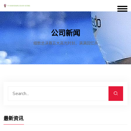
公司新闻
细数总决赛五大高光时刻，满满回忆杀
最新资讯