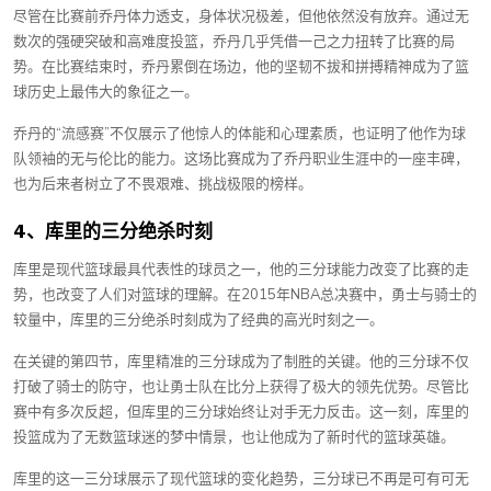
尽管在比赛前乔丹体力透支，身体状况极差，但他依然没有放弃。通过无
数次的强硬突破和高难度投篮，乔丹几乎凭借一己之力扭转了比赛的局
势。在比赛结束时，乔丹累倒在场边，他的坚韧不拔和拼搏精神成为了篮
球历史上最伟大的象征之一。
乔丹的“流感赛”不仅展示了他惊人的体能和心理素质，也证明了他作为球
队领袖的无与伦比的能力。这场比赛成为了乔丹职业生涯中的一座丰碑，
也为后来者树立了不畏艰难、挑战极限的榜样。
4、库里的三分绝杀时刻
库里是现代篮球最具代表性的球员之一，他的三分球能力改变了比赛的走
势，也改变了人们对篮球的理解。在2015年NBA总决赛中，勇士与骑士的
较量中，库里的三分绝杀时刻成为了经典的高光时刻之一。
在关键的第四节，库里精准的三分球成为了制胜的关键。他的三分球不仅
打破了骑士的防守，也让勇士队在比分上获得了极大的领先优势。尽管比
赛中有多次反超，但库里的三分球始终让对手无力反击。这一刻，库里的
投篮成为了无数篮球迷的梦中情景，也让他成为了新时代的篮球英雄。
库里的这一三分球展示了现代篮球的变化趋势，三分球已不再是可有可无