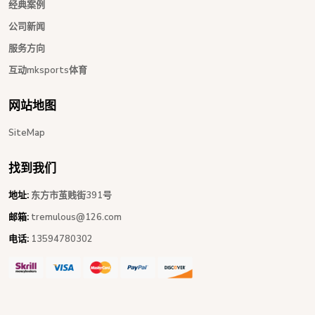
经典案例
公司新闻
服务方向
互动mksports体育
网站地图
SiteMap
找到我们
地址:
东方市茧贱街391号
邮箱:
tremulous@126.com
电话:
13594780302