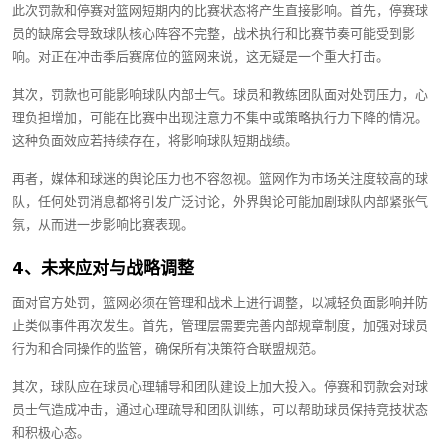
此次罚款和停赛对篮网短期内的比赛状态将产生直接影响。首先，停赛球
员的缺席会导致球队核心阵容不完整，战术执行和比赛节奏可能受到影
响。对正在冲击季后赛席位的篮网来说，这无疑是一个重大打击。
其次，罚款也可能影响球队内部士气。球员和教练团队面对处罚压力，心
理负担增加，可能在比赛中出现注意力不集中或策略执行力下降的情况。
这种负面效应若持续存在，将影响球队短期战绩。
再者，媒体和球迷的舆论压力也不容忽视。篮网作为市场关注度较高的球
队，任何处罚消息都将引发广泛讨论，外界舆论可能加剧球队内部紧张气
氛，从而进一步影响比赛表现。
4、未来应对与战略调整
面对官方处罚，篮网必须在管理和战术上进行调整，以减轻负面影响并防
止类似事件再次发生。首先，管理层需要完善内部规章制度，加强对球员
行为和合同操作的监管，确保所有决策符合联盟规范。
其次，球队应在球员心理辅导和团队建设上加大投入。停赛和罚款会对球
员士气造成冲击，通过心理疏导和团队训练，可以帮助球员保持竞技状态
和积极心态。