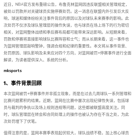
近日，NBA官方发布重磅公告，布鲁克林篮网因违反联盟相关管理规定，
被处以罚款并对关键球员实施停赛处罚。这一消息在联盟内外引发巨大反
响，球迷和媒体纷纷关注事件背后的原因以及对球队未来赛季的影响。此
次处罚不仅涉及球队管理层的操作失误，也与球员在场上场下的行为密切
相关，对篮网整体战绩和季后赛布局都可能带来深远影响。从短期来看，
罚款和停赛将直接影响球队比赛阵容和士气；而从长期来看，这一事件也
为篮网管理层敲响警钟，强调合规和纪律的重要性。本文将从事件背景、
处罚原因、球队影响及未来应对四个方向，对篮网被罚+停赛事件进行全面
解读，为读者提供深入、系统的分析。
mksports
1、事件背景回顾
本次篮网被罚+停赛事件并非孤立现象，而是在过去几周球队一系列管理和
比赛问题累积的结果。近期，篮网在比赛中屡次出现纪律性失误，包括球
员与裁判的争执以及场上规则违规等问题，这些都被联盟高度关注。同
时，球队管理层在转会和合同处理上的操作也被认为存在不当之处，为此
次处罚埋下了伏笔。
值得注意的是，篮网本赛季表现起伏较大，球队战绩不稳，加上核心球员