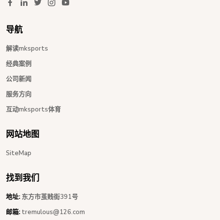
导航
解读mksports
经典案例
公司新闻
服务方向
互动mksports体育
网站地图
SiteMap
找到我们
地址:
东方市茧贱街391号
邮箱:
tremulous@126.com