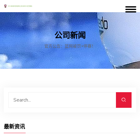
公司新闻
官方公告：篮网被罚+停赛！
最新资讯