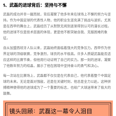
1、武磊的进球背后：坚持与不懈
武磊的成功并非一蹴而就，背后凝聚了他多年来在球场上不懈的努力与坚
持。作为中国足球的代表性人物，他的职业生涯充满了挑战与波折。尤其
是在西甲的舞台上，武磊经历了从默默无闻到逐渐得到认可的漫长过程。
他的进球不仅是技术层面的体现，更是他不断突破自我、克服困难的象
征。
自从加盟西班牙人队以来，武磊始终面临着强大的竞争压力。西甲作为世
界足球的顶级联赛，竞争激烈，球员的水平极高。许多人质疑武磊能否适
应这样的比赛节奏，但他用行动证明了自己的实力。那一刻的进球，凝聚
了他数年努力的结晶，展示了他在困境中坚持奋斗的勇气和决心。
每一次站在比赛场上，武磊都不仅仅是在代表自己，他代表着整个中国足
球的未来。无论是面对强敌，还是在关键时刻，他总是全力以赴。这种拼
搏精神使得他的进球成为了一个重要的标志，也给广大球迷带来了极大的
鼓舞。